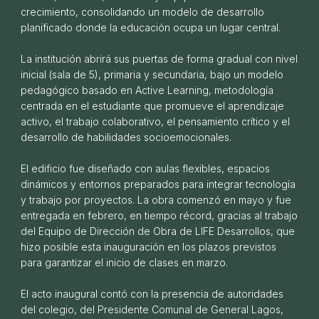
crecimiento, consolidando un modelo de desarrollo
planificado donde la educación ocupa un lugar central.
La institución abrirá sus puertas de forma gradual con nivel
inicial (sala de 5), primaria y secundaria, bajo un modelo
pedagógico basado en Active Learning, metodología
Bienvenido Colegio Shackleton
centrada en el estudiante que promueve el aprendizaje
25 DE FEBRERO DE 2026
activo, el trabajo colaborativo, el pensamiento crítico y el
desarrollo de habilidades socioemocionales.
El edificio fue diseñado con aulas flexibles, espacios
dinámicos y entornos preparados para integrar tecnología
y trabajo por proyectos. La obra comenzó en mayo y fue
entregada en febrero, en tiempo récord, gracias al trabajo
del Equipo de Dirección de Obra de LIFE Desarrollos, que
hizo posible esta inauguración en los plazos previstos
para garantizar el inicio de clases en marzo.
El acto inaugural contó con la presencia de autoridades
del colegio, del Presidente Comunal de General Lagos,