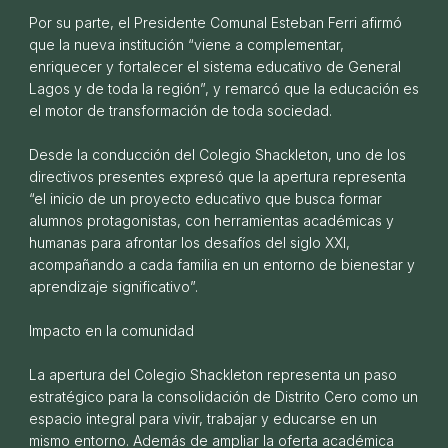
Por su parte, el Presidente Comunal Esteban Ferri afirmó
que la nueva institución “viene a complementar,
enriquecer y fortalecer el sistema educativo de General
Lagos y de toda la región”, y remarcó que la educación es
el motor de transformación de toda sociedad.
Desde la conducción del Colegio Shackleton, uno de los
directivos presentes expresó que la apertura representa
“el inicio de un proyecto educativo que busca formar
Presentamos nuestro primer Reporte de
alumnos protagonistas, con herramientas académicas y
Sustentabilidad 2023
humanas para afrontar los desafíos del siglo XXI,
01 DE NOVIEMBRE DE 2024
acompañando a cada familia en un entorno de bienestar y
aprendizaje significativo”.
Impacto en la comunidad
La apertura del Colegio Shackleton representa un paso
estratégico para la consolidación de Distrito Cero como un
espacio integral para vivir, trabajar y educarse en un
mismo entorno. Además de ampliar la oferta académica