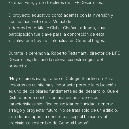
Esteban Ferri, y de directivos de LIFE Desarrollos.
Reporte de Sustentabilidad 2024
30 DE DICIEMBRE DE 2025
El proyecto educativo contó además con la inversión y
acompañamiento de la Mutual de
Independiente Atletic Club – Chañar Ladeado, cuya
participación fue clave para la concreción de esta
iniciativa que hoy se materializa en General Lagos.
Durante la ceremonia, Roberto Tettamanti, director de LIFE
Desarrollos, destacó la relevancia estratégica del
proyecto:
“Hoy estamos inaugurando el Colegio Shackleton. Para
nosotros es un hito muy importante porque la educación
es uno de los pilares fundamentales del desarrollo. Que el
Entregamos más de 300 lotes en EcoLagos.
Distrito pueda contar con una escuela de estas
características significa consolidar comunidad, generar
07 DE ABRIL DE 2025
arraigo y proyectar futuro. No se trata solo de un edificio,
sino de una apuesta concreta al capital humano y al
crecimiento sostenible de General Lagos”.