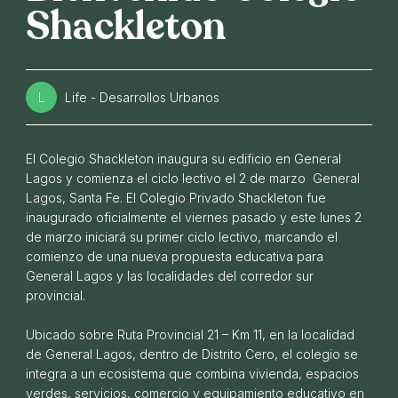
Shackleton
L
Life - Desarrollos Urbanos
El Colegio Shackleton inaugura su edificio en General
Lagos y comienza el ciclo lectivo el 2 de marzo General
Lagos, Santa Fe. El Colegio Privado Shackleton fue
inaugurado oficialmente el viernes pasado y este lunes 2
Nuevo hito para LIFE: posesión de Alea
de marzo iniciará su primer ciclo lectivo, marcando el
comienzo de una nueva propuesta educativa para
06 DE MAYO DE 2026
General Lagos y las localidades del corredor sur
provincial.
Ubicado sobre Ruta Provincial 21 – Km 11, en la localidad
de General Lagos, dentro de Distrito Cero, el colegio se
integra a un ecosistema que combina vivienda, espacios
verdes, servicios, comercio y equipamiento educativo en